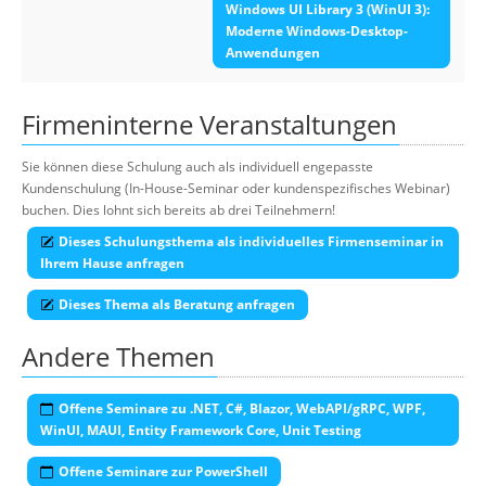
Windows UI Library 3 (WinUI 3):
Moderne Windows-Desktop-
Anwendungen
Firmeninterne Veranstaltungen
Sie können diese Schulung auch als individuell engepasste
Kundenschulung (In-House-Seminar oder kundenspezifisches Webinar)
buchen. Dies lohnt sich bereits ab drei Teilnehmern!
Dieses Schulungsthema als individuelles Firmenseminar in
Ihrem Hause anfragen
Dieses Thema als Beratung anfragen
Andere Themen
Offene Seminare zu .NET, C#, Blazor, WebAPI/gRPC, WPF,
WinUI, MAUI, Entity Framework Core, Unit Testing
Offene Seminare zur PowerShell