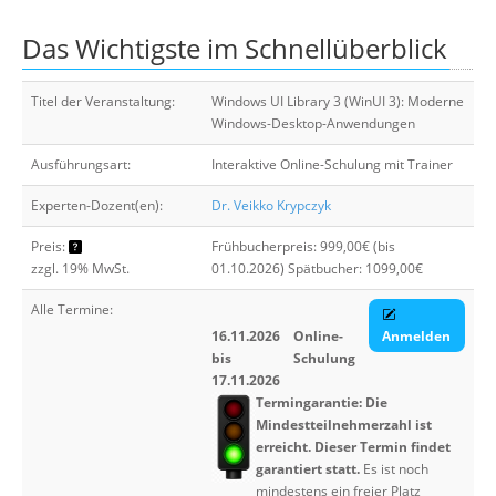
Über uns
Das Wichtigste im Schnellüberblick
Suche
Titel der Veranstaltung:
Windows UI Library 3 (WinUI 3): Moderne
Windows-Desktop-Anwendungen
Ausführungsart:
Interaktive Online-Schulung mit Trainer
Experten-Dozent(en):
Dr. Veikko Krypczyk
Preis:
Frühbucherpreis: 999,00€ (bis
zzgl. 19% MwSt.
01.10.2026) Spätbucher: 1099,00€
Alle Termine:
16.11.2026
Online-
Anmelden
bis
Schulung
17.11.2026
Termingarantie: Die
Mindestteilnehmerzahl ist
erreicht. Dieser Termin findet
garantiert statt.
Es ist noch
mindestens ein freier Platz