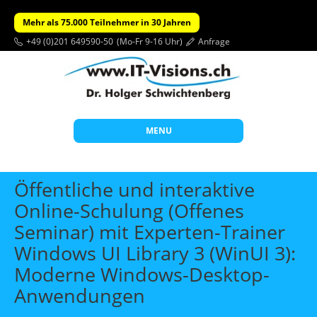
Mehr als 75.000 Teilnehmer in 30 Jahren
+49 (0)201 649590-50
(Mo-Fr 9-16 Uhr)
Anfrage
MENU
Start
Öffentliche und interaktive
Themen
Online-Schulung (Offenes
Seminar) mit Experten-Trainer
Beratung
Windows UI Library 3 (WinUI 3):
Individuelle Schulungen
Moderne Windows-Desktop-
Offene Seminare
Anwendungen
Wissen