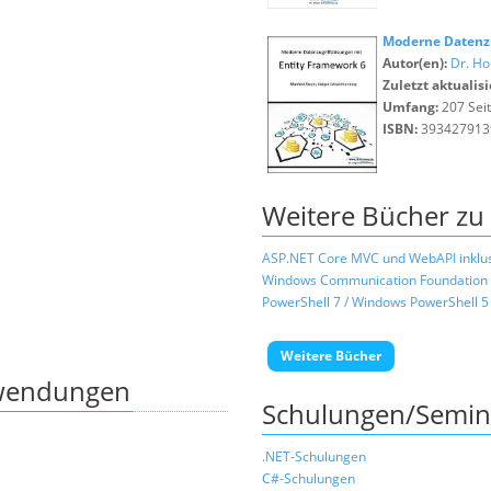
Moderne Datenzu
Autor(en):
Dr. Ho
Zuletzt aktualisi
Umfang:
207 Sei
ISBN:
393427913
Weitere Bücher zu
ASP.NET Core MVC und WebAPI inklusi
Windows Communication Foundation
PowerShell 7 / Windows PowerShell 5
Weitere Bücher
nwendungen
Schulungen/Semin
.NET-Schulungen
C#-Schulungen