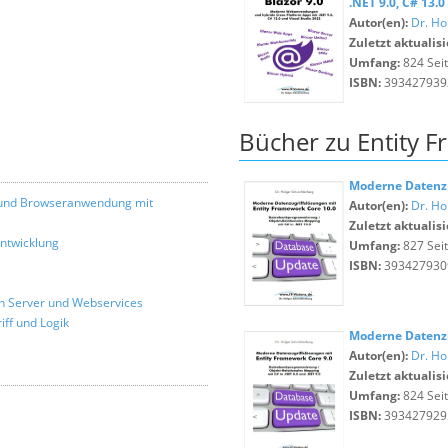
.NET 9.0, C# 13.
Autor(en):
Dr. Ho
Zuletzt aktualisi
Umfang:
824 Sei
ISBN:
393427939
Bücher zu Entity 
Moderne Datenzu
p- und Browseranwendung mit
Autor(en):
Dr. Ho
Zuletzt aktualisi
Entwicklung
Umfang:
827 Sei
ISBN:
393427930
ion Server und Webservices
iff und Logik
Moderne Datenzu
Autor(en):
Dr. Ho
Zuletzt aktualisi
Umfang:
824 Sei
ISBN:
393427929