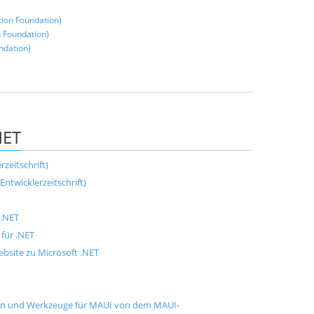
on Foundation)
 Foundation)
ndation)
NET
zeitschrift)
ntwicklerzeitschrift)
 .NET
für .NET
bsite zu Microsoft .NET
gen und Werkzeuge für MAUI von dem MAUI-