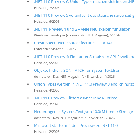
.NET 11.0 Preview 6: Union Types machen sich in den .NE
Heise.de, 7/2026
.NET 11.0 Preview 5 vereinfacht das statische serverseiti
Heise.de, 6/2026
.NET 11. Preview 1 und 2 – viele Neuigkeiten für Blazor
Windows Developer (vormals: dot.NET Magazin), 6/2026
Cheat Sheet "Neue Sprachfeatures in C# 14.0"
Entwickler Magazin, 5/2026
.NET 11.0 Preview 4: Ein bunter Strauß von API-Erweite
Heise.de, 5/2026
Objekte flicken: JSON PATCH für Systen.Text.Json
dotnetpro - Das .NET-Magazin für Entwickler, 4/2026
Union Types werden in .NET 11.0 Preview 3 endlich nutz
Heise.de, 4/2026
.NET 11.0 Preview 2 liefert asynchrone Runtime
Heise.de, 3/2026
Neuerungen in System.Text.Json 10.0: Mit mehr Strenge
dotnetpro - Das .NET-Magazin für Entwickler, 2/2026
Microsoft startet mit den Previews zu .NET 11.0
Heise.de, 2/2026