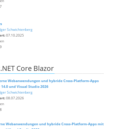
ten
7
rs
lger Schwichtenberg
ert:
07.10.2025
ten
9
.NET Core Blazor
derne Webanwendungen und hybride Cross-Platform-Apps
# 14.0 und Visual Studio 2026
lger Schwichtenberg
ert:
08.07.2026
ten
8
erne Webanwendungen und hybride Cross-Platform-Apps mit