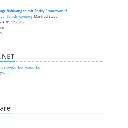
griffslösungen mit Entity Framework 6
lger Schwichtenberg
, Manfred Steyer
ert:
01.12.2015
ten
9
 .NET
ve JavaScript/TypeScript
 (WCF)
are