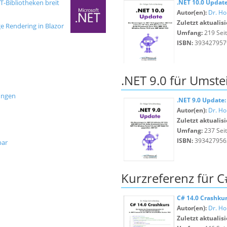
T-Bibliotheken breit
.NET 10.0 Update
Autor(en):
Dr. Ho
Zuletzt aktualisi
ge Rendering in Blazor
Umfang:
219 Sei
ISBN:
393427957
.NET 9.0 für Umste
rungen
.NET 9.0 Update:
Autor(en):
Dr. Ho
Zuletzt aktualisi
Umfang:
237 Sei
ISBN:
393427956
bar
Kurzreferenz für C
C# 14.0 Crashku
Autor(en):
Dr. Ho
Zuletzt aktualisi