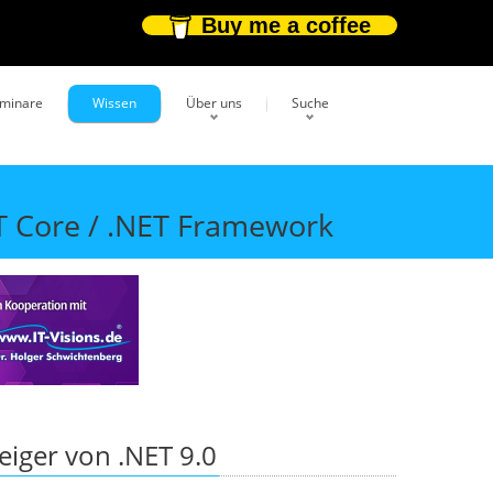
Buy me a coffee
eminare
Wissen
Über uns
Suche
T Core / .NET Framework
eiger von .NET 9.0