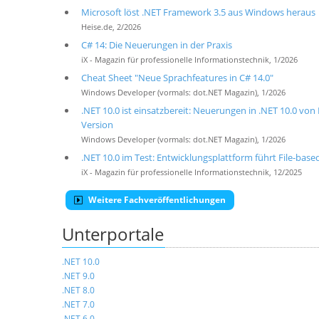
Microsoft löst .NET Framework 3.5 aus Windows heraus
Heise.de, 2/2026
C# 14: Die Neuerungen in der Praxis
iX - Magazin für professionelle Informationstechnik, 1/2026
Cheat Sheet "Neue Sprachfeatures in C# 14.0"
Windows Developer (vormals: dot.NET Magazin), 1/2026
.NET 10.0 ist einsatzbereit: Neuerungen in .NET 10.0 von
Version
Windows Developer (vormals: dot.NET Magazin), 1/2026
.NET 10.0 im Test: Entwicklungsplattform führt File-base
iX - Magazin für professionelle Informationstechnik, 12/2025
Weitere Fachveröffentlichungen
Unterportale
.NET 10.0
.NET 9.0
.NET 8.0
.NET 7.0
.NET 6.0