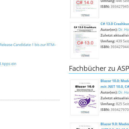
Umfang:
446 Sei
ISBN:
393427945
C# 13.0 Crashku
Autor(en):
Dr. Ho
Zuletzt aktualisi
Umfang:
439 Sei
 Release Candidate 1 bis zur RTM-
ISBN:
393427944
d Apps ein
Fachbücher zu ASP
Blazor 10.0: Mo
mit .NET 10.0, C
Autor(en):
Dr. Ho
Zuletzt aktualisi
Umfang:
825 Sei
ISBN:
393427970
Blazor 9.0: Mod