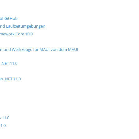
auf GitHub
 und Laufzeitumgebungen
amework Core 10.0
gen und Werkzeuge für MAUI von dem MAUI-
 .NET 11.0
n .NET 11.0
 11.0
11.0