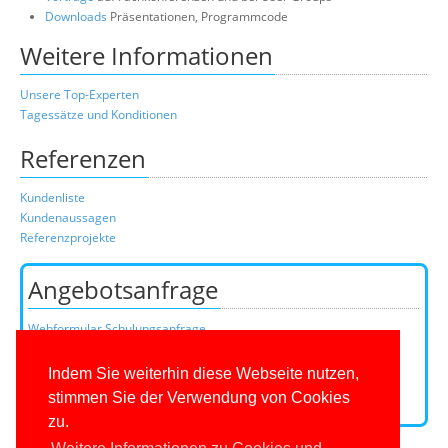
Downloads
Präsentationen, Programmcode
Weitere Informationen
Unsere Top-Experten
Tagessätze und Konditionen
Referenzen
Kundenliste
Kundenaussagen
Referenzprojekte
Angebotsanfrage
Webformular Schulungsanfrage
Webformular Beratungsanfrage
oder über unser Kundenteam:
Indem Sie weiterhin diese Webseite nutzen,
Telefon
+49 (0)201 649590-50
(Mo-Fr 9-16 Uhr)
stimmen Sie der Verwendung von Cookies
E-Mail:
zu.