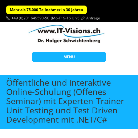
Mehr als 75.000 Teilnehmer in 30 Jahren
+49 (0)201 649590-50
(Mo-Fr 9-16 Uhr)
Anfrage
MENU
Start
Öffentliche und interaktive
Themen
Online-Schulung (Offenes
Seminar) mit Experten-Trainer
Beratung
Unit Testing und Test Driven
Individuelle Schulungen
Development mit .NET/C#
Offene Seminare
Wissen