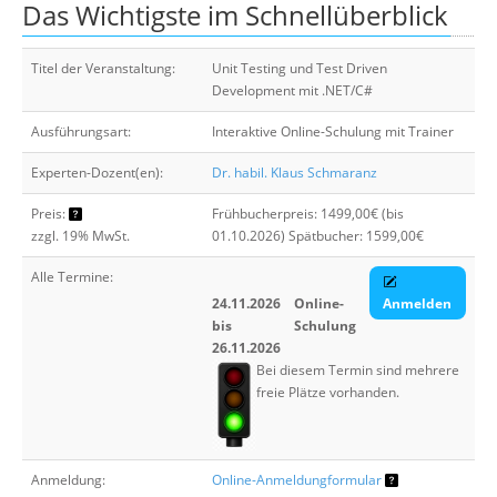
Das Wichtigste im Schnellüberblick
Über uns
Suche
Titel der Veranstaltung:
Unit Testing und Test Driven
Development mit .NET/C#
Ausführungsart:
Interaktive Online-Schulung mit Trainer
Experten-Dozent(en):
Dr. habil. Klaus Schmaranz
Preis:
Frühbucherpreis: 1499,00€ (bis
zzgl. 19% MwSt.
01.10.2026) Spätbucher: 1599,00€
Alle Termine:
24.11.2026
Online-
Anmelden
bis
Schulung
26.11.2026
Bei diesem Termin sind mehrere
freie Plätze vorhanden.
Anmeldung:
Online-Anmeldungformular