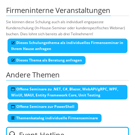
Firmeninterne Veranstaltungen
Sie können diese Schulung auch als individuell engepasste
Kundenschulung (In-House-Seminar oder kundenspezifisches Webinar)
buchen. Dies lohnt sich bereits ab drei Teilnehmern!
Dieses Schulungsthema als individuelles Firmenseminar in
Ihrem Hause anfragen
Dieses Thema als Beratung anfragen
Andere Themen
Offene Seminare zu .NET, C#, Blazor, WebAPI/gRPC, WPF,
WinUI, MAUI, Entity Framework Core, Unit Testing
Offene Seminare zur PowerShell
Themenkatalog individuelle Firmenseminare
Event-Hotline