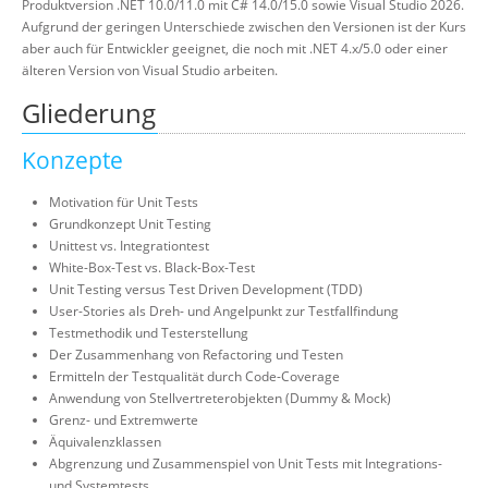
Produktversion .NET 10.0/11.0 mit C# 14.0/15.0 sowie Visual Studio 2026.
Aufgrund der geringen Unterschiede zwischen den Versionen ist der Kurs
aber auch für Entwickler geeignet, die noch mit .NET 4.x/5.0 oder einer
älteren Version von Visual Studio arbeiten.
Gliederung
Konzepte
Motivation für Unit Tests
Grundkonzept Unit Testing
Unittest vs. Integrationtest
White-Box-Test vs. Black-Box-Test
Unit Testing versus Test Driven Development (TDD)
User-Stories als Dreh- und Angelpunkt zur Testfallfindung
Testmethodik und Testerstellung
Der Zusammenhang von Refactoring und Testen
Ermitteln der Testqualität durch Code-Coverage
Anwendung von Stellvertreterobjekten (Dummy & Mock)
Grenz- und Extremwerte
Äquivalenzklassen
Abgrenzung und Zusammenspiel von Unit Tests mit Integrations-
und Systemtests