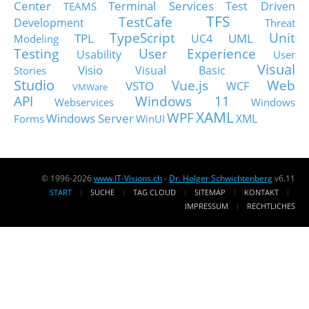
Center
Terminal Services
Test Driven
TEAMS
TFS
TestCafe
Development
Threat
TypeScript
Unit
TPL
UML
UC4
Modeling
Testing
User Experience
Usability
User
Visual
Visio
Visual Basic
Stories
Studio
Vue.js
Web
VSTO
WCF
VMWare
API
Windows 11
Webservices
Windows
XAML
WPF
Windows Server
XML
Forms
WinUI
© 1996-2026
www.IT-Visions.ch
-
Dr. Holger Schwichtenberg
v6.11
START
SUCHE
TAG CLOUD
SITEMAP
KONTAKT
IMPRESSUM
RECHTLICHES