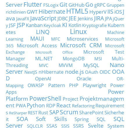
Flutter
Git
Go
Server
GitHub
gRPC
FSLogix
Gruppen
HTML5
Hibernate
IIS
J
GWT
HyperV
iOS
richtlinien
JavaScript
ava
JEE
JIRA
JDBC
Jenkins
JPA
JavaFX
jQuer
JSP
KI
JSF
Kanban
Kotlin
Kubern
y
Keycloak
Kryptografie
Linux
LINQ
etes
Machine
MAUI
Microservices
Learning
MFC
Microsoft
Microsoft CRM
Microsoft Access
365
Microsoft
Microsoft Test
Exchange
Microsoft Office
ML.NET
Manager
MongoDB
Multi-
MSI
Nano
MySQL
Threading
MVVM
MVC
Server
node.js
OOA
nHibernate
OIDC
NextJS
OAuth
D
Oracle
OpenAI
OR-
Pattern
Playwright
OWASP
PHP
Power
Mapping
Power
Apps
PowerShell
Platform
Projektmanagem
Project
ent
Python
React
PWA
RDP
Requirement
Refactoring
Scrum
SAP
Sicherhe
s
Rust
SharePoint
REST
ReSharper
SOA
SQL
Soft Skills
it
SQL
Spring
Server
Svelte
System
SSAS
SSRS
SQLCLR
SSIS