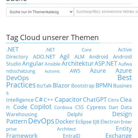
Tag Cloud unserer Themen
.NET
Active
.NET Core
Agil
ADO.NET
Android
Directory
ALM
Android
Architektur
Angular
ASP.NET
Studio
Ansible
Aufwa
Azure
Azure
AWS
ndsschätzung
Automic
Best
DevOps
Practices
Blazor
BPMN
Busines
Bootstrap
BizTalk
s
C#
Capacitor
ChatGPT
Clea
Intelligence
C++
Citrix
Copilot
n Code
Cypress
CSS
Data
Cordova
Dart
Design
Delphi
Warehousing
DevOps
Pattern
Docker
Eclipse
Electron
EJB
Enter
Entity
prise Architect
Framework
Exchange
EntraID