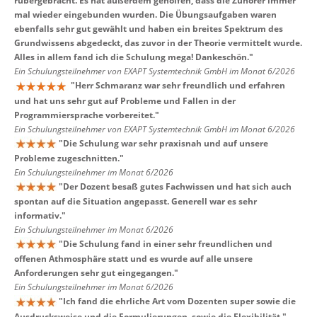
rübergebracht. Es hat außerdem geholfen, dass die Zuhörer immer
mal wieder eingebunden wurden. Die Übungsaufgaben waren
ebenfalls sehr gut gewählt und haben ein breites Spektrum des
Grundwissens abgedeckt, das zuvor in der Theorie vermittelt wurde.
Alles in allem fand ich die Schulung mega! Dankeschön.
"
Ein Schulungsteilnehmer von EXAPT Systemtechnik GmbH im Monat 6/2026
"
Herr Schmaranz war sehr freundlich und erfahren
und hat uns sehr gut auf Probleme und Fallen in der
Programmiersprache vorbereitet.
"
Ein Schulungsteilnehmer von EXAPT Systemtechnik GmbH im Monat 6/2026
"
Die Schulung war sehr praxisnah und auf unsere
Probleme zugeschnitten.
"
Ein Schulungsteilnehmer im Monat 6/2026
"
Der Dozent besaß gutes Fachwissen und hat sich auch
spontan auf die Situation angepasst. Generell war es sehr
informativ.
"
Ein Schulungsteilnehmer im Monat 6/2026
"
Die Schulung fand in einer sehr freundlichen und
offenen Athmosphäre statt und es wurde auf alle unsere
Anforderungen sehr gut eingegangen.
"
Ein Schulungsteilnehmer im Monat 6/2026
"
Ich fand die ehrliche Art vom Dozenten super sowie die
Ausdrucksweise und die Formulierungen, sowie die Flexibilität.
"