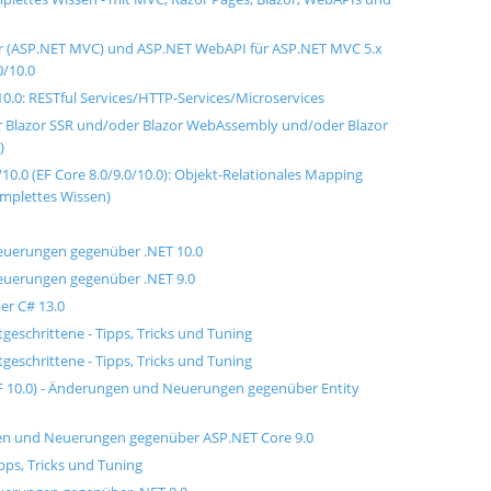
r (ASP.NET MVC) und ASP.NET WebAPI für ASP.NET MVC 5.x
0/10.0
0.0: RESTful Services/HTTP-Services/Microservices
er Blazor SSR und/oder Blazor WebAssembly und/oder Blazor
)
10.0 (EF Core 8.0/9.0/10.0): Objekt-Relationales Mapping
omplettes Wissen)
euerungen gegenüber .NET 10.0
euerungen gegenüber .NET 9.0
er C# 13.0
geschrittene - Tipps, Tricks und Tuning
eschrittene - Tipps, Tricks und Tuning
EF 10.0) - Änderungen und Neuerungen gegenüber Entity
en und Neuerungen gegenüber ASP.NET Core 9.0
ipps, Tricks und Tuning