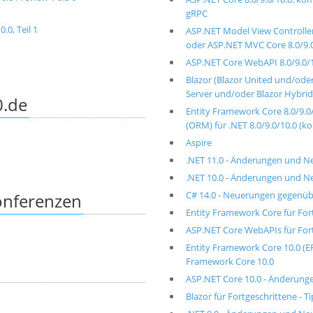
gRPC
.0, Teil 1
ASP.NET Model View Controlle
oder ASP.NET MVC Core 8.0/9.
ASP.NET Core WebAPI 8.0/9.0/1
Blazor (Blazor United und/od
Server und/oder Blazor Hybrid
0.de
Entity Framework Core 8.0/9.0/
(ORM) für .NET 8.0/9.0/10.0 (k
Aspire
.NET 11.0 - Änderungen und N
.NET 10.0 - Änderungen und N
C# 14.0 - Neuerungen gegenüb
konferenzen
Entity Framework Core für Fort
ASP.NET Core WebAPIs für Fortg
Entity Framework Core 10.0 (
Framework Core 10.0
ASP.NET Core 10.0 - Änderung
Blazor für Fortgeschrittene - T