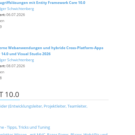
griffslösungen mit Entity Framework Core 10.0
lger Schwichtenberg
ert:
06.07.2026
ten
9
derne Webanwendungen und hybride Cross-Platform-Apps
# 14.0 und Visual Studio 2026
lger Schwichtenberg
ert:
08.07.2026
ten
8
T 10.0
der (Entwicklungsleiter, Projektleiter, Teamleiter,
ne - Tipps, Tricks und Tuning
mplettes Wissen - mit MVC, Razor Pages, Blazor, WebAPIs und