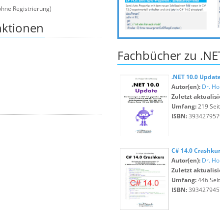
ohne Registrierung)
nktionen
Fachbücher zu .NE
.NET 10.0 Update
Autor(en):
Dr. Ho
Zuletzt aktualisi
Umfang:
219 Sei
ISBN:
393427957
C# 14.0 Crashku
Autor(en):
Dr. Ho
Zuletzt aktualisi
Umfang:
446 Sei
ISBN:
393427945