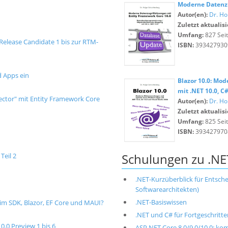
Moderne Datenzu
Autor(en):
Dr. Ho
Zuletzt aktualisi
Umfang:
827 Sei
 Release Candidate 1 bis zur RTM-
ISBN:
393427930
d Apps ein
Blazor 10.0: Mo
mit .NET 10.0, C
ector" mit Entity Framework Core
Autor(en):
Dr. Ho
Zuletzt aktualisi
Umfang:
825 Sei
ISBN:
393427970
Schulungen zu .NE
Teil 2
.NET-Kurzüberblick für Entschei
Softwarearchitekten)
.NET-Basiswissen
 im SDK, Blazor, EF Core und MAUI?
.NET und C# für Fortgeschritte
.0 Preview 1 bis 6
ASP.NET Core 8.0/9.0/10.0: ko