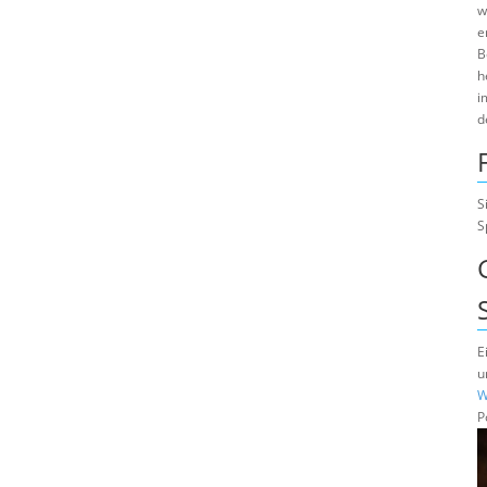
w
e
B
h
i
d
S
S
E
u
W
P