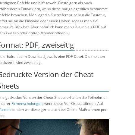
ichtigsten Befehle und hilft sowohl Einsteigern als auch
rfahreneren Entwicklern, wenn diese nur gelegentlich bestimmte
efehle brauchen. Man legt die Kurzreferenz neben die Tastatur,
eftet sie an die Pinwand oder einen Halter, sodass man sie
mmer im Blick hat. Aber natürlich kann man sie auch als PDF auf
em zweiten oder dritten Monitor öffnen :-)
Format: PDF, zweiseitig
ie erhalten beim Download jeweils eine PDF-Datei. Die meisten
pickzettel sind zweiseitig.
Gedruckte Version der Cheat
Sheets
ine gedruckte Version der Cheat Sheets erhalten die Teilnehmer
nserer
Firmenschulungen
, wenn diese Vor-Ort stattfinden. Auf
unsch
senden wir diese gerne auch bei Online-Maßnahmen per
ost.