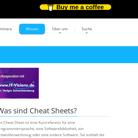
Buy me a coffee
eminare
Wissen
Über uns
Suche
Was sind Cheat Sheets?
in Cheat Sheet ist eine Kurzreferenz für eine
rogrammiersprache, eine Softwarebibliothek, ein
ntwicklerwerkzeug oder eine andere Software. Sie enthält die