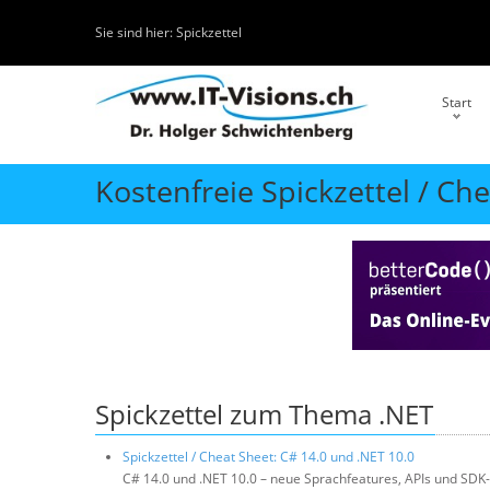
Sie sind hier:
Spickzettel
Start
Kostenfreie Spickzettel / Ch
Spickzettel zum Thema .NET
Spickzettel / Cheat Sheet: C# 14.0 und .NET 10.0
C# 14.0 und .NET 10.0 – neue Sprachfeatures, APIs und SDK