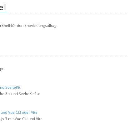
ll
hell für den Entwicklungsalltag.
pt
nd SvelteKit
te 3.x und SvelteKit 1.x
 und Vue CLI oder Vite
js 3 mit Vue CLI und Vite