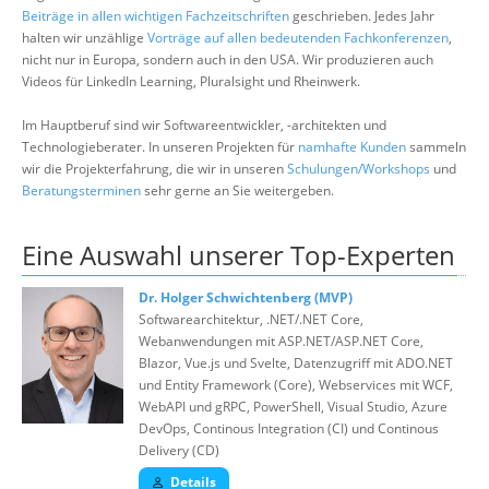
Über uns
Beiträge in allen wichtigen Fachzeitschriften
geschrieben. Jedes Jahr
halten wir unzählige
Vorträge auf allen bedeutenden Fachkonferenzen
,
Suche
nicht nur in Europa, sondern auch in den USA. Wir produzieren auch
Videos für LinkedIn Learning, Pluralsight und Rheinwerk.
Im Hauptberuf sind wir Softwareentwickler, -architekten und
Technologieberater. In unseren Projekten für
namhafte Kunden
sammeln
wir die Projekterfahrung, die wir in unseren
Schulungen/Workshops
und
Beratungsterminen
sehr gerne an Sie weitergeben.
Eine Auswahl unserer Top-Experten
Dr. Holger Schwichtenberg (MVP)
Softwarearchitektur, .NET/.NET Core,
Webanwendungen mit ASP.NET/ASP.NET Core,
Blazor, Vue.js und Svelte, Datenzugriff mit ADO.NET
und Entity Framework (Core), Webservices mit WCF,
WebAPI und gRPC, PowerShell, Visual Studio, Azure
DevOps, Continous Integration (CI) und Continous
Delivery (CD)
Details