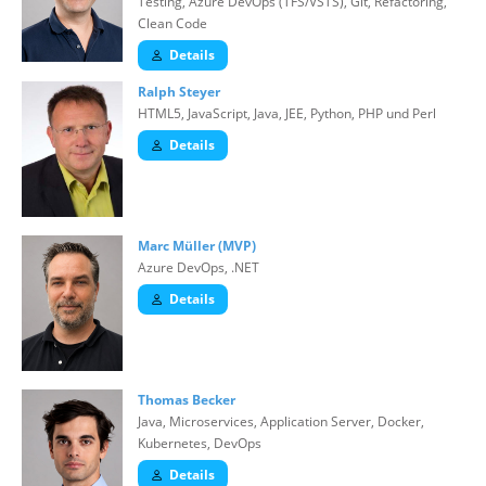
Testing, Azure DevOps (TFS/VSTS), Git, Refactoring,
Clean Code
Details
Ralph Steyer
HTML5, JavaScript, Java, JEE, Python, PHP und Perl
Details
Marc Müller (MVP)
Azure DevOps, .NET
Details
Thomas Becker
Java, Microservices, Application Server, Docker,
Kubernetes, DevOps
Details