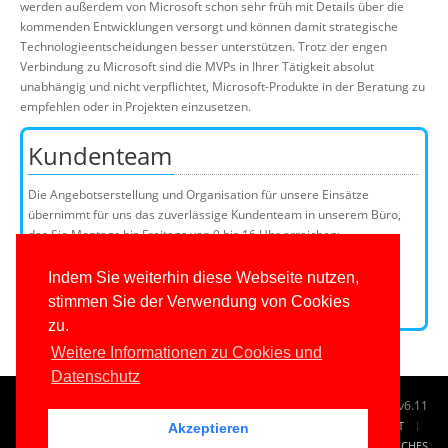
werden außerdem von Microsoft schon sehr früh mit Details über die
kommenden Entwicklungen versorgt und können damit strategische
Technologieentscheidungen besser unterstützen. Trotz der engen
Verbindung zu Microsoft sind die MVPs in Ihrer Tätigkeit absolut
unabhängig und nicht verpflichtet, Microsoft-Produkte in der Beratung zu
empfehlen oder in Projekten einzusetzen.
Kundenteam
Die Angebotserstellung und Organisation für unsere Einsätze
übernimmt für uns das zuverlässige Kundenteam in unserem Büro,
das Sie Montags bis Freitags von 9 bis 16 Uhr erreichen:
Telefon: +49 (0)201 649590-50
E-Mail:
Indem Sie weiterhin diese Webseite nutzen,
stimmen Sie der Verwendung von Cookies
Kundenteammitglieder
zu.
Weitere Informationen zu Cookies und
Datenschutz
© 1996-2026
www.IT-Visions.ch
-
Dr. Holger Schwichtenberg
v6.11
START
SUCHE
TAG CLOUD
SITEMAP
KONTAKT
Akzeptieren
IMPRESSUM
RECHTLICHES