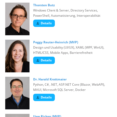
Thorsten Butz
Windows Client & Server, Directory Services,
PowerShell, Automatisierung, Interoperabilität
Details
Peggy Reuter-Heinrich (MVP)
Design und Usability (UI/UX), XAML (WPF, WinUI),
HTML/CSS, Mobile Apps, Barrierefreiheit
Details
Dr. Harald Krottmaier
Python, C#, .NET, ASP.NET Core (Blazor, WebAPI),
MAUI, Microsoft SQL Server, Docker
Details
Uwe Ricken (MVP)