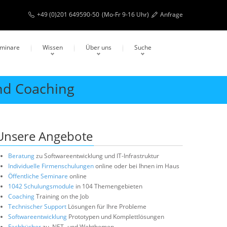
+49 (0)201 649590-50
(Mo-Fr 9-16 Uhr)
Anfrage
eminare
Wissen
Über uns
Suche
nd Coaching
Unsere Angebote
Beratung
zu Softwareentwicklung und IT-Infrastruktur
Individuelle Firmenschulungen
online oder bei Ihnen im Haus
Öffentliche Seminare
online
1042 Schulungsmodule
in 104 Themengebieten
Coaching
Training on the Job
Technischer Support
Lösungen für Ihre Probleme
Softwareentwicklung
Prototypen und Komplettlösungen
Fachbücher
zu .NET- und Webthemen