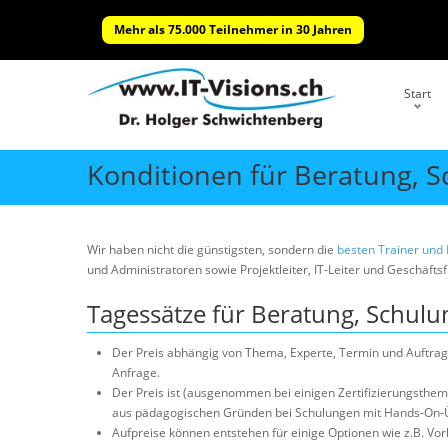
Mehr als 75.000 Teilnehmer in 30 Jahren
Start
Konditionen für Beratung, 
Wir haben nicht die günstigsten, sondern die
besten Trainer und
und Administratoren sowie Projektleiter, IT-Leiter und Geschäfts
Tagessätze für Beratung, Schul
Der Preis abhängig von Thema, Experte, Termin und Auftrags
Anfrage.
Der Preis ist (ausgenommen bei einigen Zertifizierungsthe
aus pädagogischen Gründen bei Schulungen mit Hands-On-
Aufpreise können entstehen für einige Optionen wie z.B. Vo