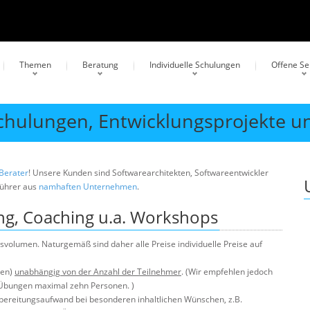
Themen
Beratung
Individuelle Schulungen
Offene S
Schulungen, Entwicklungsprojekte u
 Berater
! Unsere Kunden sind Softwarearchitekten, Softwareentwickler
führer aus
namhaften Unternehmen
.
ung, Coaching u.a. Workshops
volumen. Naturgemäß sind daher alle Preise individuelle Preise auf
men)
unabhängig von der Anzahl der Teilnehmer
. (Wir empfehlen jedoch
Übungen maximal zehn Personen. )
rbereitungsaufwand bei besonderen inhaltlichen Wünschen, z.B.