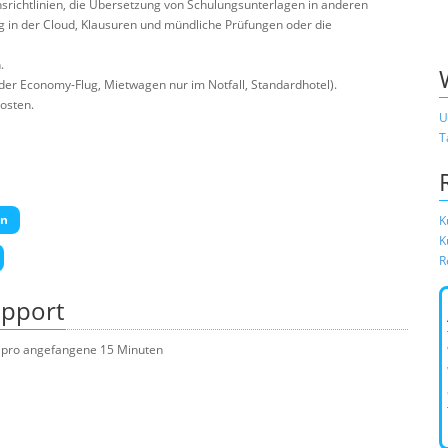
srichtlinien, die Übersetzung von Schulungsunterlagen in anderen
g in der Cloud, Klausuren und mündliche Prüfungen oder die
.
er Economy-Flug, Mietwagen nur im Notfall, Standardhotel).
osten.
U
T
en
K
K
R
upport
ro pro angefangene 15 Minuten