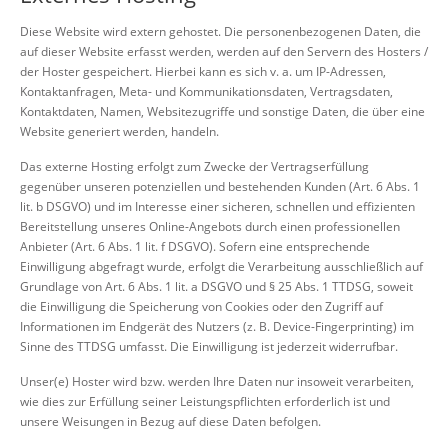
Diese Website wird extern gehostet. Die personenbezogenen Daten, die
auf dieser Website erfasst werden, werden auf den Servern des Hosters /
der Hoster gespeichert. Hierbei kann es sich v. a. um IP-Adressen,
Kontaktanfragen, Meta- und Kommunikationsdaten, Vertragsdaten,
Kontaktdaten, Namen, Websitezugriffe und sonstige Daten, die über eine
Website generiert werden, handeln.
Das externe Hosting erfolgt zum Zwecke der Vertragserfüllung
gegenüber unseren potenziellen und bestehenden Kunden (Art. 6 Abs. 1
lit. b DSGVO) und im Interesse einer sicheren, schnellen und effizienten
Bereitstellung unseres Online-Angebots durch einen professionellen
Anbieter (Art. 6 Abs. 1 lit. f DSGVO). Sofern eine entsprechende
Einwilligung abgefragt wurde, erfolgt die Verarbeitung ausschließlich auf
Grundlage von Art. 6 Abs. 1 lit. a DSGVO und § 25 Abs. 1 TTDSG, soweit
die Einwilligung die Speicherung von Cookies oder den Zugriff auf
Informationen im Endgerät des Nutzers (z. B. Device-Fingerprinting) im
Sinne des TTDSG umfasst. Die Einwilligung ist jederzeit widerrufbar.
Unser(e) Hoster wird bzw. werden Ihre Daten nur insoweit verarbeiten,
wie dies zur Erfüllung seiner Leistungspflichten erforderlich ist und
unsere Weisungen in Bezug auf diese Daten befolgen.