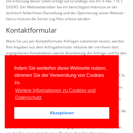
Die Erfassung dieser Daten erfolgt auf Grundlage von Art. 6 Abs. 1 lit. f
DSGVO. Der Websitebetreiber hat ein berechtigtes Interesse an der
technisch fehlerfreien Darstellung und der Optimierung seiner Website –
hierzu müssen die Server-Log-Files erfasst werden.
Kontaktformular
Wenn Sie uns per Kontaktformular Anfragen zukommen lassen, werden
Ihre Angaben aus dem Anfrageformular inklusive der von Ihnen dort
angegebenen Kontaktdaten zwecks Bearbeitung der Anfrage und für den
Fall von Anschlussfragen bei uns gespeichert. Diese Daten geben wir
nicht ohne Ihre Einwilligung weiter.
Indem Sie weiterhin diese Webseite nutzen,
Die Verarbeitung dieser Daten erfolgt auf Grundlage von Art. 6 Abs. 1 lit.
stimmen Sie der Verwendung von Cookies
b DSGVO, sofern Ihre Anfrage mit der Erfüllung eines Vertrags
zu.
zusammenhängt oder zur Durchführung vorvertraglicher Maßnahmen
Weitere Informationen zu Cookies und
erforderlich ist. In allen übrigen Fällen beruht die Verarbeitung auf
Datenschutz
unserem berechtigten Interesse an der effektiven Bearbeitung der an
uns gerichteten Anfragen (Art. 6 Abs. 1 lit. f DSGVO) oder auf Ihrer
Einwilligung (Art. 6 Abs. 1 lit. a DSGVO) sofern diese abgefragt wurde; die
Akzeptieren
Einwilligung ist jederzeit widerrufbar.
Die von Ihnen im Kontaktformular eingegebenen Daten verbleiben bei