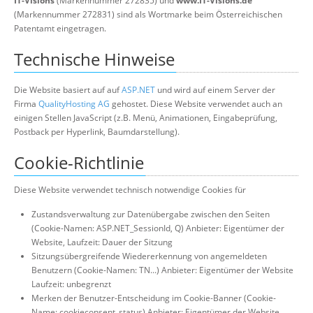
IT-Visions
(Markennummer 272835) und
www.IT-Visions.de
(Markennummer 272831) sind als Wortmarke beim Österreichischen
Patentamt eingetragen.
Technische Hinweise
Die Website basiert auf auf
ASP.NET
und wird auf einem Server der
Firma
QualityHosting AG
gehostet. Diese Website verwendet auch an
einigen Stellen JavaScript (z.B. Menü, Animationen, Eingabeprüfung,
Postback per Hyperlink, Baumdarstellung).
Cookie-Richtlinie
Diese Website verwendet technisch notwendige Cookies für
Zustandsverwaltung zur Datenübergabe zwischen den Seiten
(Cookie-Namen: ASP.NET_SessionId, Q) Anbieter: Eigentümer der
Website, Laufzeit: Dauer der Sitzung
Sitzungsübergreifende Wiedererkennung von angemeldeten
Benutzern (Cookie-Namen: TN...) Anbieter: Eigentümer der Website
Laufzeit: unbegrenzt
Merken der Benutzer-Entscheidung im Cookie-Banner (Cookie-
Name: cookieconsent_status) Anbieter: Eigentümer der Website