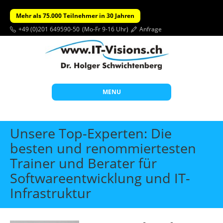
Mehr als 75.000 Teilnehmer in 30 Jahren
+49 (0)201 649590-50
(Mo-Fr 9-16 Uhr)
Anfrage
MENU
Start
Unsere Top-Experten: Die
Themen
besten und renommiertesten
Trainer und Berater für
Beratung
Softwareentwicklung und IT-
Individuelle Schulungen
Infrastruktur
Offene Seminare
Wissen