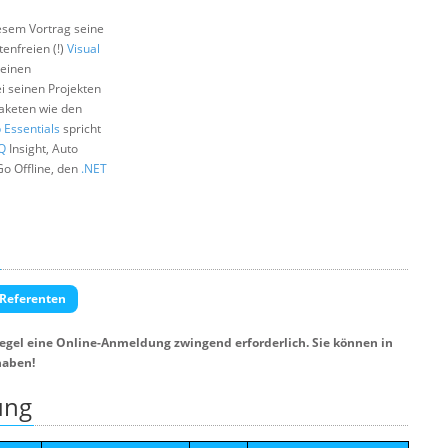
iesem Vortrag seine
tenfreien (!)
Visual
seinen
ei seinen Projekten
aketen wie den
Essentials
spricht
Q
Insight, Auto
 Go Offline, den
.NET
 Referenten
Regel eine Online-Anmeldung zwingend erforderlich. Sie können in
haben!
ung