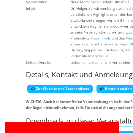
Veranstalter:
Neue Mediengesellschaft Ulm mbH
Inhalt:
Dr. Holger Schwichtenberg stellt in d
persönlichen Highlights unter den kos
Studio
-Erweiterungen vor, die ihm in 
Entwickleralltag helfen, produktiver b
zu sein. Neben großen Erweiterungsp
Productivity
Power Tools
und den
Web 
er auch kleinere Helferlein an wie
LIN
History, Snippetizer, File Nesting, Tfs
Portability Analyzer u.a.
Link zu Details:
Leider kein aktueller Link vorhanden
Details, Kontakt und Anmeldung
Zur Website des Veranstalters
Kontakt zu den
WICHTIG: Auch bei kostenfreien Veranstaltungen ist in der 
der Regel nicht teilnehmen, falls Sie sich nicht angemeldet 
Downloads zu dieser Veranstalt