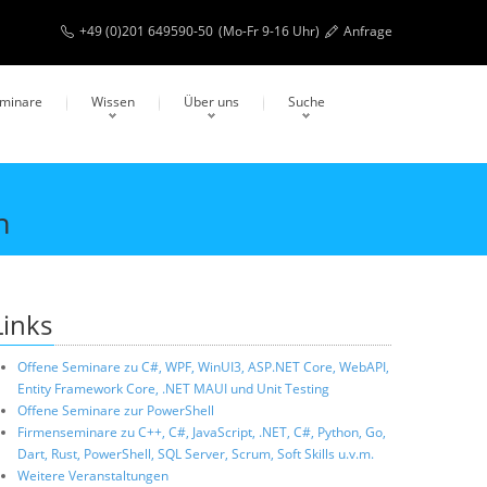
+49 (0)201 649590-50
(Mo-Fr 9-16 Uhr)
Anfrage
eminare
Wissen
Über uns
Suche
n
Links
Offene Seminare zu C#, WPF, WinUI3, ASP.NET Core, WebAPI,
Entity Framework Core, .NET MAUI und Unit Testing
Offene Seminare zur PowerShell
Firmenseminare zu C++, C#, JavaScript, .NET, C#, Python, Go,
Dart, Rust, PowerShell, SQL Server, Scrum, Soft Skills u.v.m.
Weitere Veranstaltungen