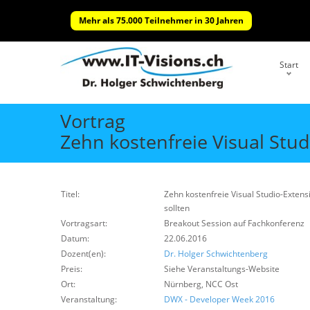
Mehr als 75.000 Teilnehmer in 30 Jahren
Start
Vortrag
Zehn kostenfreie Visual Stud
Titel:
Zehn kostenfreie Visual Studio-Extens
sollten
Vortragsart:
Breakout Session auf Fachkonferenz
Datum:
22.06.2016
Dozent(en):
Dr. Holger Schwichtenberg
Preis:
Siehe Veranstaltungs-Website
Ort:
Nürnberg, NCC Ost
Veranstaltung:
DWX - Developer Week 2016