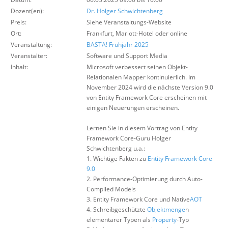
Über uns
Dozent(en):
Dr. Holger Schwichtenberg
Preis:
Siehe Veranstaltungs-Website
Suche
Ort:
Frankfurt, Mariott-Hotel oder online
Veranstaltung:
BASTA! Frühjahr 2025
Veranstalter:
Software und Support Media
Inhalt:
Microsoft verbessert seinen Objekt-
Relationalen Mapper kontinuierlich. Im
November 2024 wird die nächste Version 9.0
von Entity Framework Core erscheinen mit
einigen Neuerungen erscheinen.
Lernen Sie in diesem Vortrag von Entity
Framework Core-Guru Holger
Schwichtenberg u.a.:
1. Wichtige Fakten zu
Entity Framework Core
9.0
2. Performance-Optimierung durch Auto-
Compiled Models
3. Entity Framework Core und Native
AOT
4. Schreibgeschützte
Objektmenge
n
elementarer Typen als
Property
-Typ