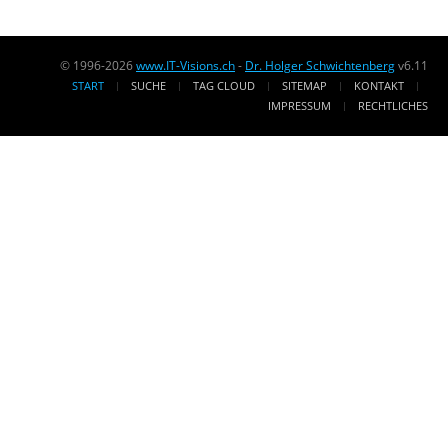
© 1996-2026
www.IT-Visions.ch
-
Dr. Holger Schwichtenberg
v6.11
START
SUCHE
TAG CLOUD
SITEMAP
KONTAKT
IMPRESSUM
RECHTLICHES