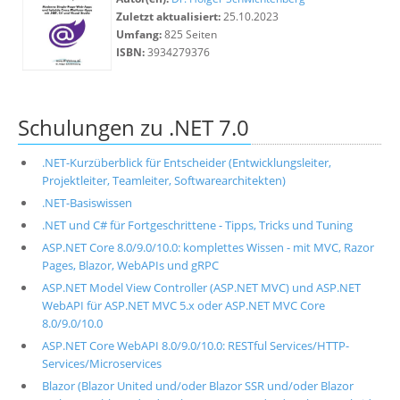
Zuletzt aktualisiert:
25.10.2023
Umfang:
825 Seiten
ISBN:
3934279376
Schulungen zu .NET 7.0
.NET-Kurzüberblick für Entscheider (Entwicklungsleiter,
Projektleiter, Teamleiter, Softwarearchitekten)
.NET-Basiswissen
.NET und C# für Fortgeschrittene - Tipps, Tricks und Tuning
ASP.NET Core 8.0/9.0/10.0: komplettes Wissen - mit MVC, Razor
Pages, Blazor, WebAPIs und gRPC
ASP.NET Model View Controller (ASP.NET MVC) und ASP.NET
WebAPI für ASP.NET MVC 5.x oder ASP.NET MVC Core
8.0/9.0/10.0
ASP.NET Core WebAPI 8.0/9.0/10.0: RESTful Services/HTTP-
Services/Microservices
Blazor (Blazor United und/oder Blazor SSR und/oder Blazor