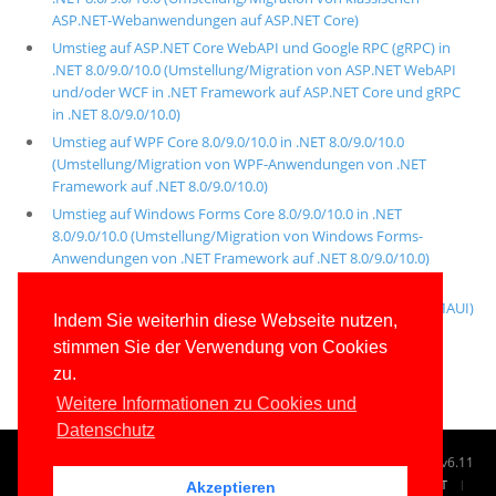
ASP.NET-Webanwendungen auf ASP.NET Core)
Umstieg auf ASP.NET Core WebAPI und Google RPC (gRPC) in
.NET 8.0/9.0/10.0 (Umstellung/Migration von ASP.NET WebAPI
und/oder WCF in .NET Framework auf ASP.NET Core und gRPC
in .NET 8.0/9.0/10.0)
Umstieg auf WPF Core 8.0/9.0/10.0 in .NET 8.0/9.0/10.0
(Umstellung/Migration von WPF-Anwendungen von .NET
Framework auf .NET 8.0/9.0/10.0)
Umstieg auf Windows Forms Core 8.0/9.0/10.0 in .NET
8.0/9.0/10.0 (Umstellung/Migration von Windows Forms-
Anwendungen von .NET Framework auf .NET 8.0/9.0/10.0)
Umstieg auf .NET Multi-Platform App UI (MAUI)
(Umstellung/Migration von Xamarin Forms-Apps auf .NET MAUI)
Indem Sie weiterhin diese Webseite nutzen,
Umstieg auf Entity Framework Core 8.0/9.0/10.0
stimmen Sie der Verwendung von Cookies
(Umstellung/Migration von ADO.NET Entity Framework 5.x)
zu.
Weitere Informationen zu Cookies und
Datenschutz
© 1996-2026
www.IT-Visions.ch
-
Dr. Holger Schwichtenberg
v6.11
START
SUCHE
TAG CLOUD
SITEMAP
KONTAKT
Akzeptieren