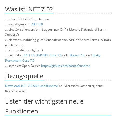
Über uns
Was ist .NET 7.0?
Suche
… ist am 8.11.2022 erschienen
… Nachfolger von
.NET 6.0
… eine Zwischenversion - Support nur für 18 Monate ("Standard-Term-
Support")
… plattformunabhängig (mit Ausnahme von WPF, Windows Forms, WinUI3
u.a. Klassen)
… sehr modular aufgebaut
… beinhaltet
C# 11.0
,
ASP.NET Core 7.0
(inkl.
Blazor 7.0
) und
Entity
Framework Core 7.0
… komplett Open Source
https://github.com/dotnet/runtime
Bezugsquelle
Download .NET 7.0 SDK und Runtime
bei Microsoft (kostenfrei, ohne
Registrierung)
Listen der wichtigsten neue
Funktionen