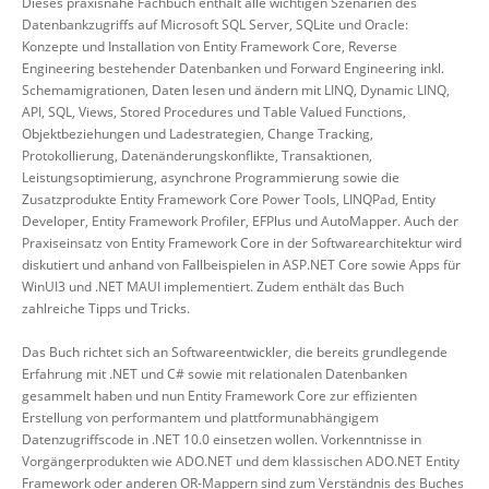
Dieses praxisnahe Fachbuch enthält alle wichtigen Szenarien des
Datenbankzugriffs auf Microsoft SQL Server, SQLite und Oracle:
Konzepte und Installation von Entity Framework Core, Reverse
Engineering bestehender Datenbanken und Forward Engineering inkl.
Schemamigrationen, Daten lesen und ändern mit LINQ, Dynamic LINQ,
API, SQL, Views, Stored Procedures und Table Valued Functions,
Objektbeziehungen und Ladestrategien, Change Tracking,
Protokollierung, Datenänderungskonflikte, Transaktionen,
Leistungsoptimierung, asynchrone Programmierung sowie die
Zusatzprodukte Entity Framework Core Power Tools, LINQPad, Entity
Developer, Entity Framework Profiler, EFPlus und AutoMapper. Auch der
Praxiseinsatz von Entity Framework Core in der Softwarearchitektur wird
diskutiert und anhand von Fallbeispielen in ASP.NET Core sowie Apps für
WinUI3 und .NET MAUI implementiert. Zudem enthält das Buch
zahlreiche Tipps und Tricks.
Das Buch richtet sich an Softwareentwickler, die bereits grundlegende
Erfahrung mit .NET und C# sowie mit relationalen Datenbanken
gesammelt haben und nun Entity Framework Core zur effizienten
Erstellung von performantem und plattformunabhängigem
Datenzugriffscode in .NET 10.0 einsetzen wollen. Vorkenntnisse in
Vorgängerprodukten wie ADO.NET und dem klassischen ADO.NET Entity
Framework oder anderen OR-Mappern sind zum Verständnis des Buches