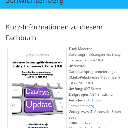
Über uns
Suche
Kurz-Informationen zu diesem
Fachbuch
Titel:
Moderne
Datenzugriffslösungen mit Entity
Framework Core 10.0
Untertitel:
Datenbankprogrammierung /
Objekt-Relationales Mapping mit
C# in .NET 10.0
Umfang:
827 Seiten
Zielgruppe:
.NET-Entwickler
Autor(en):
Dr. Holger
Schwichtenberg
Verlag:
www.IT-Visions.de, Essen
2025
ISBN:
3934279309