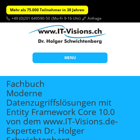
Mehr als 75.000 Teilnehmer in 30 Jahren
+49 (0)201 649590-50
(Mo-Fr 9-16 Uhr)
Anfrage
MENU
Start
Fachbuch
Themen
Moderne
Datenzugriffslösungen mit
Beratung
Entity Framework Core 10.0
Individuelle Schulungen
von dem www.IT-Visions.de-
Offene Seminare
Experten Dr. Holger
Wissen
Schwichtenberg