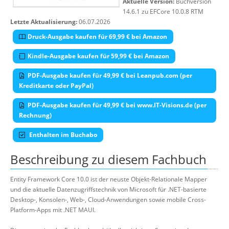
Aktuelle Version:
Buchversion
14.6.1 zu EFCore 10.0.8 RTM
Letzte Aktualisierung:
06.07.2026
Druck-Ausgabe kaufen für 69,99 € bei Amazon
Kindle-Ausgabe kaufen für 59,99 € bei Amazon
PDF-Ausgabe kaufen für 49,99 € bei Leanpub.com (per
Kreditkarte oder PayPal)
PDF-Ausgabe kaufen für 49,99 € bei www.IT-Visions.de (per
Rechnung)
Enthalten im Buchabo
Beschreibung zu diesem Fachbuch
Entity Framework Core 10.0 ist der neuste Objekt-Relationale Mapper
und die aktuelle Datenzugriffstechnik von Microsoft für .NET-basierte
Desktop-, Konsolen-, Web-, Cloud-Anwendungen sowie mobile Cross-
Platform-Apps mit .NET MAUI.