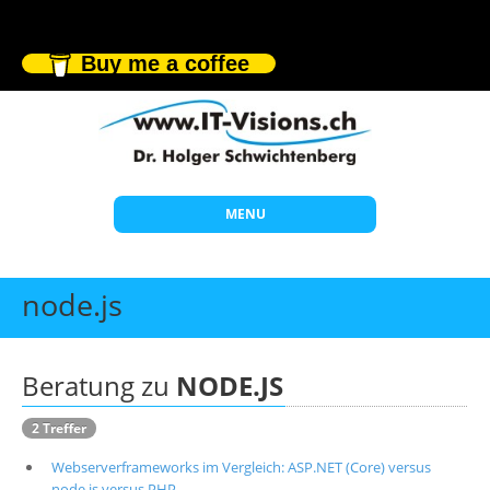
Buy me a coffee
MENU
Start
node.js
Themen
Beratung
Beratung zu
NODE.JS
Individuelle Schulungen
2 Treffer
Offene Seminare
Webserverframeworks im Vergleich: ASP.NET (Core) versus
Wissen
node.js versus PHP