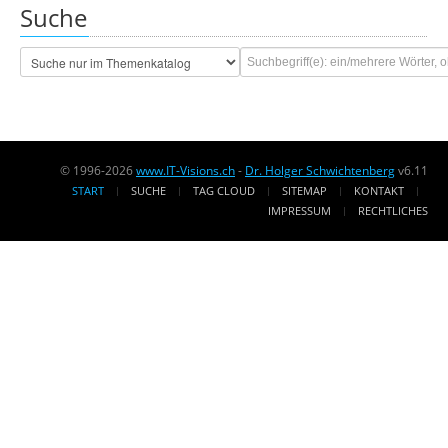
Suche
© 1996-2026
www.IT-Visions.ch
-
Dr. Holger Schwichtenberg
v6.11
START
SUCHE
TAG CLOUD
SITEMAP
KONTAKT
IMPRESSUM
RECHTLICHES