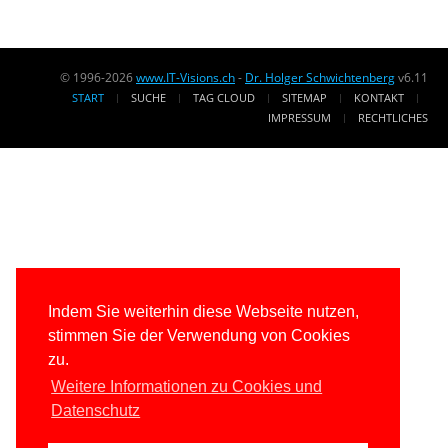
© 1996-2026
www.IT-Visions.ch
-
Dr. Holger Schwichtenberg
v6.11
START
SUCHE
TAG CLOUD
SITEMAP
KONTAKT
IMPRESSUM
RECHTLICHES
Indem Sie weiterhin diese Webseite nutzen,
stimmen Sie der Verwendung von Cookies
zu.
Weitere Informationen zu Cookies und
Datenschutz