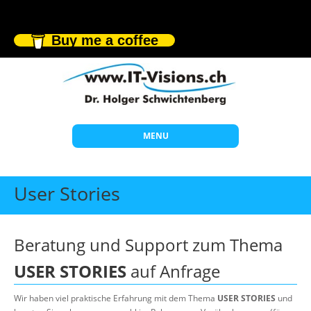
Buy me a coffee
MENU
Start
User Stories
Themen
Beratung
Beratung und Support zum Thema
Individuelle Schulungen
USER STORIES
auf Anfrage
Offene Seminare
Wir haben viel praktische Erfahrung mit dem Thema
USER STORIES
und
Wissen