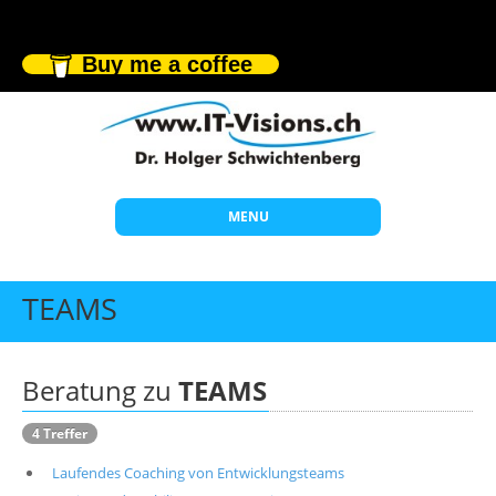
Buy me a coffee
MENU
Start
TEAMS
Themen
Beratung
Beratung zu
TEAMS
Individuelle Schulungen
4 Treffer
Offene Seminare
Laufendes Coaching von Entwicklungsteams
Wissen