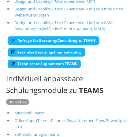
Design und Usability ("User Experience - UX")
Über uns
Design und Usability ("User Experience - UX") von modernen
Webanwendungen
Suche
Design und Usability ("User Experience - UX") von XAML-
Anwendungen (WPF, UWP, WinUI, Xamarin, MAUI)
Anfrage für Beratung/Consulting zu TEAMS
Gesamter Beratungsthemenkatalog
Technischer Support zum TEAMS
Individuell anpassbare
Schulungsmodule zu
TEAMS
35 Treffer
Microsoft Teams
Office Apps (Teams, Planner, Sway, Yammer, Flow, PowerApps
etc.)
Soft Skills für agile Teams