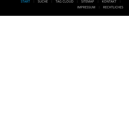
START
SUCHE
TAG CLOUD
SITEMAP
KONTAKT
IMPRESSUM
RECHTLICHES