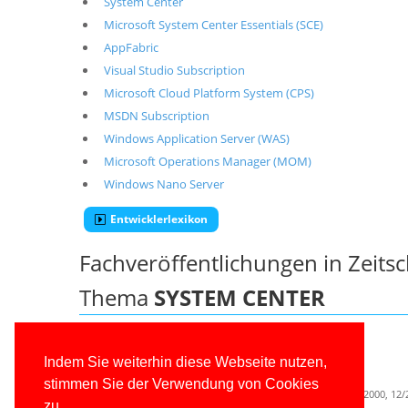
System Center
Microsoft System Center Essentials (SCE)
AppFabric
Visual Studio Subscription
Microsoft Cloud Platform System (CPS)
MSDN Subscription
Windows Application Server (WAS)
Microsoft Operations Manager (MOM)
Windows Nano Server
Entwicklerlexikon
Fachveröffentlichungen in Zeits
Thema
SYSTEM CENTER
Windows 7 für Administratoren
Monographie: Windows 7 für Administratoren, 10/2009
Indem Sie weiterhin diese Webseite nutzen,
Microsoft Operations Manager
stimmen Sie der Verwendung von Cookies
Beitrag in Nachschlagewerk: Praxishandbuch Windows 2000, 12/
zu.