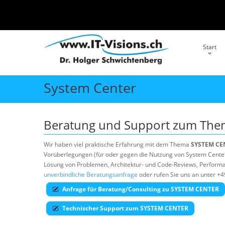
Start
System Center
Beratung und Support zum Th
Wir haben viel praktische Erfahrung mit dem Thema
SYSTEM CE
Vorüberlegungen (für oder gegen die Nutzung von System Center) 
Lösung von Problemen, Architektur- und Code-Reviews, Performan
unverbindliche Beratungsanfrage
oder rufen Sie uns an unter +4
Anfrage für Beratung/Consulting zu SYSTEM CENTER
Technischer Support zum SYSTEM CENTER