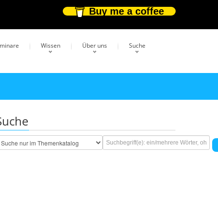
Buy me a coffee
eminare
Wissen
Über uns
Suche
Suche