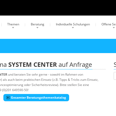
Themen
Beratung
Individuelle Schulungen
Offene S
ema
SYSTEM CENTER
auf Anfrage
NTER
und beraten Sie sehr gerne - sowohl im Rahmen von
als auch beim praktischen Einsatz (z.B. Tipps & Tricks zum Einsatz,
ceoptimierung oder Sicherheitsreview). Bitte stellen Sie eine
9 (0)201 649590-50!
Gesamter Beratungsthemenkatalog