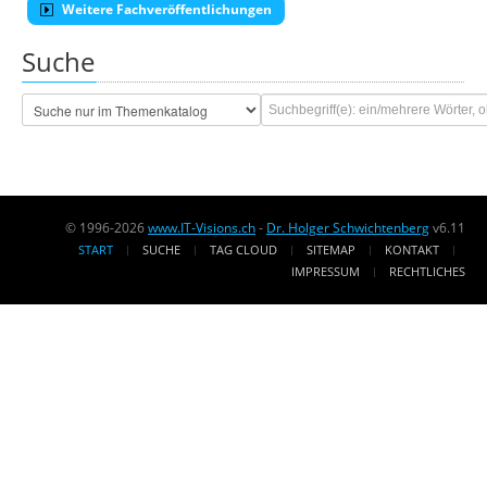
Weitere Fachveröffentlichungen
Suche
© 1996-2026
www.IT-Visions.ch
-
Dr. Holger Schwichtenberg
v6.11
START
SUCHE
TAG CLOUD
SITEMAP
KONTAKT
IMPRESSUM
RECHTLICHES