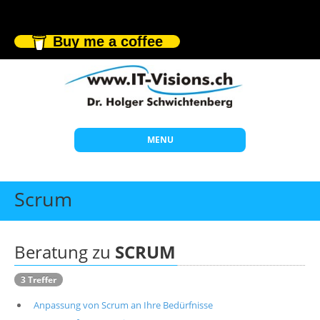
Buy me a coffee
MENU
Start
Scrum
Themen
Beratung
Beratung zu
SCRUM
Individuelle Schulungen
3 Treffer
Offene Seminare
Anpassung von Scrum an Ihre Bedürfnisse
Wissen