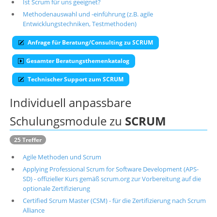
Ist Scrum für uns geeignet?
Über uns
Methodenauswahl und -einführung (z.B. agile
Entwicklungstechniken, Testmethoden)
Suche
Anfrage für Beratung/Consulting zu SCRUM
Gesamter Beratungsthemenkatalog
Technischer Support zum SCRUM
Individuell anpassbare
Schulungsmodule zu
SCRUM
25 Treffer
Agile Methoden und Scrum
Applying Professional Scrum for Software Development (APS-
SD) - offizieller Kurs gemäß scrum.org zur Vorbereitung auf die
optionale Zertifizierung
Certified Scrum Master (CSM) - für die Zertifizierung nach Scrum
Alliance