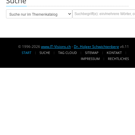
Suche
© 1996-2026
www.IT-Visions.ch
-
Dr. Holger Schwichtenberg
v6.11
START
SUCHE
TAG CLOUD
SITEMAP
KONTAKT
IMPRESSUM
RECHTLICHES