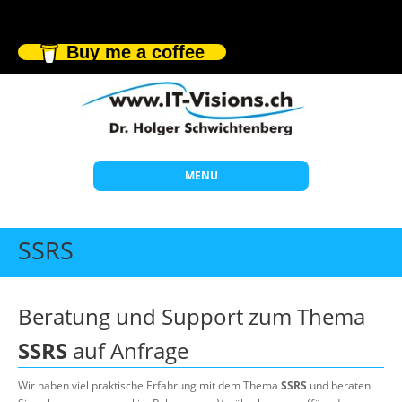
Buy me a coffee
MENU
Start
SSRS
Themen
Beratung
Beratung und Support zum Thema
Individuelle Schulungen
SSRS
auf Anfrage
Offene Seminare
Wir haben viel praktische Erfahrung mit dem Thema
SSRS
und beraten
Wissen