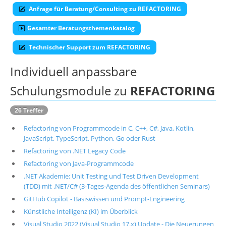
Anfrage für Beratung/Consulting zu REFACTORING
Über uns
Gesamter Beratungsthemenkatalog
Suche
Technischer Support zum REFACTORING
Individuell anpassbare
Schulungsmodule zu
REFACTORING
26 Treffer
Refactoring von Programmcode in C, C++, C#, Java, Kotlin,
JavaScript, TypeScript, Python, Go oder Rust
Refactoring von .NET Legacy Code
Refactoring von Java-Programmcode
.NET Akademie: Unit Testing und Test Driven Development
(TDD) mit .NET/C# (3-Tages-Agenda des öffentlichen Seminars)
GitHub Copilot - Basiswissen und Prompt-Engineering
Künstliche Intelligenz (KI) im Überblick
Visual Studio 2022 (Visual Studio 17.x) Update - Die Neuerungen