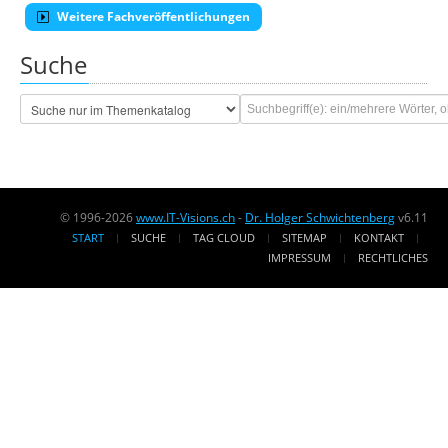
Weitere Fachveröffentlichungen
Suche
© 1996-2026
www.IT-Visions.ch
-
Dr. Holger Schwichtenberg
v6.11
START
SUCHE
TAG CLOUD
SITEMAP
KONTAKT
IMPRESSUM
RECHTLICHES