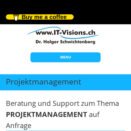
Buy me a coffee
MENU
Start
Projektmanagement
Themen
Beratung
Beratung und Support zum Thema
Individuelle Schulungen
PROJEKTMANAGEMENT
auf
Offene Seminare
Anfrage
Wissen