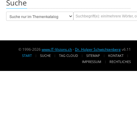
Suche
© 1996-2026
www.IT-Visions.ch
-
Dr. Holger Schwichtenberg
v6.11
START
SUCHE
TAG CLOUD
SITEMAP
KONTAKT
IMPRESSUM
RECHTLICHES