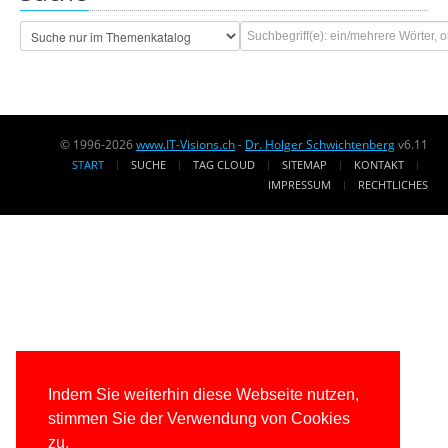
© 1996-2026
www.IT-Visions.ch
-
Dr. Holger Schwichtenberg
v6.11
START
SUCHE
TAG CLOUD
SITEMAP
KONTAKT
IMPRESSUM
RECHTLICHES
Indem Sie weiterhin diese Webseite nutzen,
stimmen Sie der Verwendung von Cookies
zu.