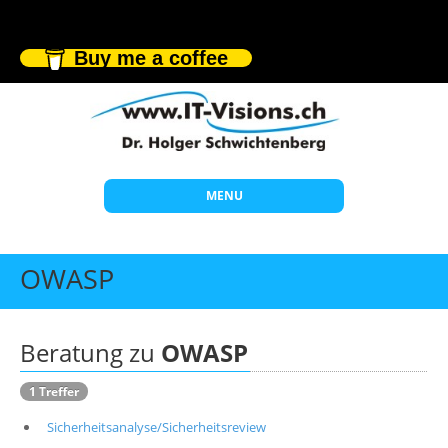
Buy me a coffee
MENU
Start
OWASP
Themen
Beratung
Beratung zu
OWASP
Individuelle Schulungen
1 Treffer
Offene Seminare
Sicherheitsanalyse/Sicherheitsreview
Wissen