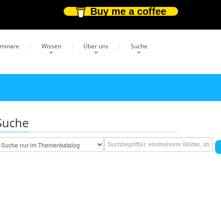
Buy me a coffee
eminare
Wissen
Über uns
Suche
Suche