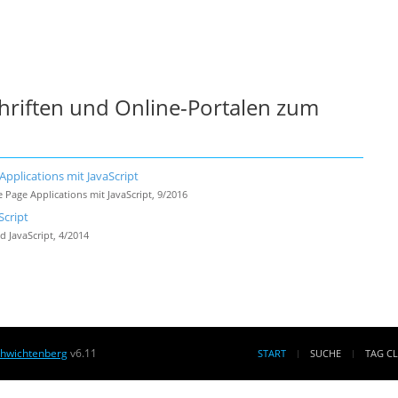
chriften und Online-Portalen zum
plications mit JavaScript
ge Applications mit JavaScript, 9/2016
cript
JavaScript, 4/2014
chwichtenberg
v6.11
START
SUCHE
TAG C