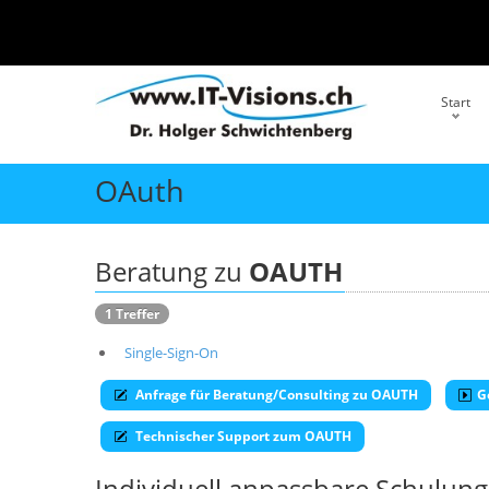
Start
OAuth
Beratung zu
OAUTH
1 Treffer
Single-Sign-On
Anfrage für Beratung/Consulting zu OAUTH
G
Technischer Support zum OAUTH
Individuell anpassbare Schulu