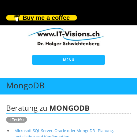
Buy me a coffee
MENU
Start
MongoDB
Themen
Beratung
Beratung zu
MONGODB
Individuelle Schulungen
1 Treffer
Offene Seminare
Microsoft SQL Server, Oracle oder MongoDB - Planung,
Wissen
Installation und Konfiguration