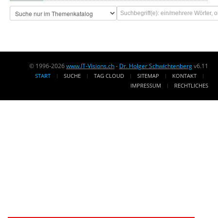
© 1996-2026
www.IT-Visions.ch
-
Dr. Holger Schwichtenberg
v6.11
START
SUCHE
TAG CLOUD
SITEMAP
KONTAKT
IMPRESSUM
RECHTLICHES