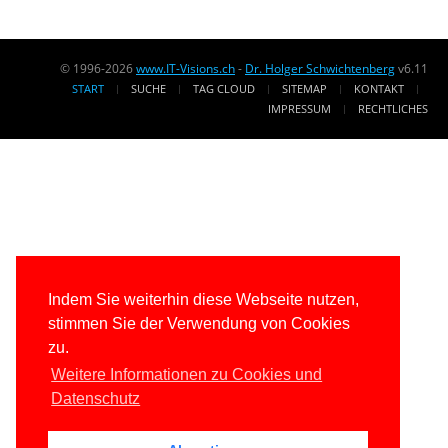
© 1996-2026
www.IT-Visions.ch
-
Dr. Holger Schwichtenberg
v6.11
START
SUCHE
TAG CLOUD
SITEMAP
KONTAKT
IMPRESSUM
RECHTLICHES
Indem Sie weiterhin diese Webseite nutzen,
stimmen Sie der Verwendung von Cookies
zu.
Weitere Informationen zu Cookies und
Datenschutz