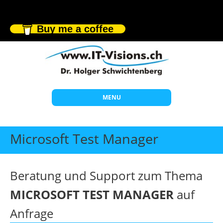
Buy me a coffee
MENU
Start
Microsoft Test Manager
Themen
Beratung
Beratung und Support zum Thema
Individuelle Schulungen
MICROSOFT TEST MANAGER
auf
Offene Seminare
Anfrage
Wissen