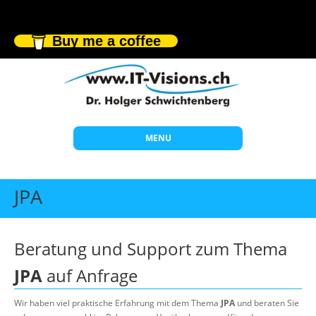
Buy me a coffee
MENU
Start
JPA
Themen
Beratung
Beratung und Support zum Thema
Individuelle Schulungen
JPA
auf Anfrage
Offene Seminare
Wir haben viel praktische Erfahrung mit dem Thema
JPA
und beraten Sie
Wissen