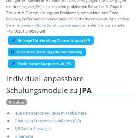
sehr gerne - sowohl im Rahmen von Vorüberlegungen (für oder gegen
die Nutzung von JPA) als auch beim praktischen Einsatz (z.B. Tipps &
Über uns
Tricks zum Einsatz, Lösung von Problemen, Architektur- und Code-
Suche
Reviews, Performanceoptimierung oder Sicherheitsreview). Bitte stellen
Sie eine
unverbindliche Beratungsanfrage
oder rufen Sie uns an unter
+49 (0)201 649590-50!
Anfrage für Beratung/Consulting zu JPA
Gesamter Beratungsthemenkatalog
Technischer Support zum JPA
Individuell anpassbare
Schulungsmodule zu
JPA
9 Treffer
Java Persistence API (JPA) mit Hibernate
Einstieg in Enterprise JavaBeans (EJB)
EJB 3.x für Einsteiger
Hibernate