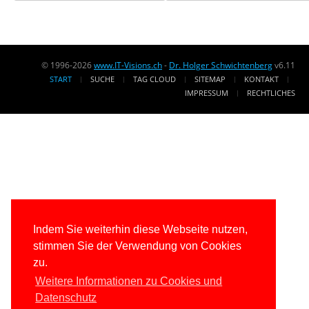
© 1996-2026
www.IT-Visions.ch
-
Dr. Holger Schwichtenberg
v6.11
START
SUCHE
TAG CLOUD
SITEMAP
KONTAKT
IMPRESSUM
RECHTLICHES
Indem Sie weiterhin diese Webseite nutzen,
stimmen Sie der Verwendung von Cookies
zu.
Weitere Informationen zu Cookies und
Datenschutz