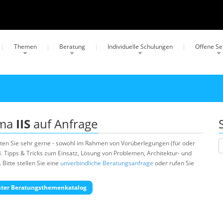
Themen
Beratung
Individuelle Schulungen
Offene S
ema
IIS
auf Anfrage
ten Sie sehr gerne - sowohl im Rahmen von Vorüberlegungen (für oder
B. Tipps & Tricks zum Einsatz, Lösung von Problemen, Architektur- und
Bitte stellen Sie eine
unverbindliche Beratungsanfrage
oder rufen Sie
ter Beratungsthemenkatalog