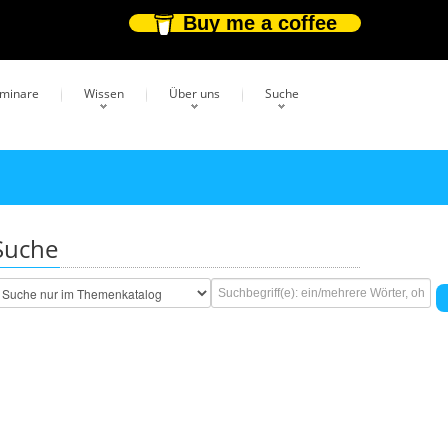
Buy me a coffee
eminare
Wissen
Über uns
Suche
Suche