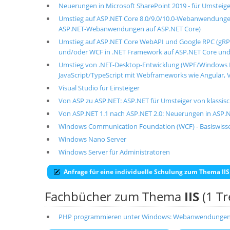
Neuerungen in Microsoft SharePoint 2019 - für Umsteige
Umstieg auf ASP.NET Core 8.0/9.0/10.0-Webanwendungen 
ASP.NET-Webanwendungen auf ASP.NET Core)
Umstieg auf ASP.NET Core WebAPI und Google RPC (gRPC
und/oder WCF in .NET Framework auf ASP.NET Core und g
Umstieg von .NET-Desktop-Entwicklung (WPF/Windows 
JavaScript/TypeScript mit Webframeworks wie Angular, V
Visual Studio für Einsteiger
Von ASP zu ASP.NET: ASP.NET für Umsteiger von klassi
Von ASP.NET 1.1 nach ASP.NET 2.0: Neuerungen in ASP.N
Windows Communication Foundation (WCF) - Basiswiss
Windows Nano Server
Windows Server für Administratoren
Anfrage für eine individuelle Schulung zum Thema IIS
Fachbücher zum Thema
IIS
(1 Tr
PHP programmieren unter Windows: Webanwendungen mit