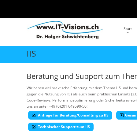
Start
IIS
Beratung und Support zum Th
Wir haben viel praktische Erfahrung mit dem Thema
IIS
und bera
gegen die Nutzung von IIS) als auch beim praktischen Einsatz (z.
Code-Reviews, Performanceoptimierung oder Sicherheitsreview). 
uns an unter +49 (0)201 649590-50!
Anfrage für Beratung/Consulting zu IIS
Gesam
Technischer Support zum IIS