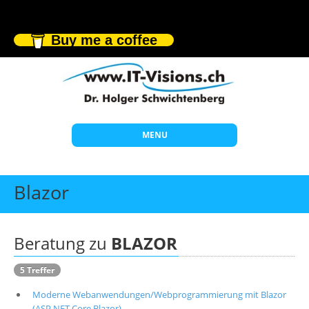
Buy me a coffee
MENU
Start
Blazor
Themen
Beratung
Beratung zu
BLAZOR
Individuelle Schulungen
5 Treffer
Offene Seminare
Moderne Webanwendungen/Webprogrammierung mit Blazor
Wissen
(ASP.NET Core Blazor)