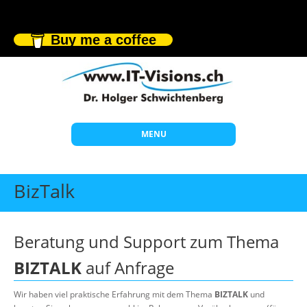
Buy me a coffee
MENU
Start
BizTalk
Themen
Beratung
Beratung und Support zum Thema
Individuelle Schulungen
BIZTALK
auf Anfrage
Offene Seminare
Wir haben viel praktische Erfahrung mit dem Thema
BIZTALK
und
Wissen