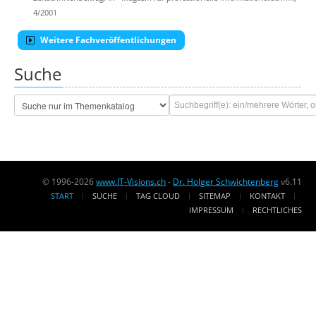
4/2001
Weitere Fachveröffentlichungen
Suche
© 1996-2026
www.IT-Visions.ch
-
Dr. Holger Schwichtenberg
v6.11
START
SUCHE
TAG CLOUD
SITEMAP
KONTAKT
IMPRESSUM
RECHTLICHES