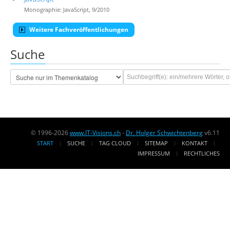
Monographie: JavaScript, 9/2010
Weitere Fachveröffentlichungen
Suche
© 1996-2026
www.IT-Visions.ch
-
Dr. Holger Schwichtenberg
v6.11
START
SUCHE
TAG CLOUD
SITEMAP
KONTAKT
IMPRESSUM
RECHTLICHES