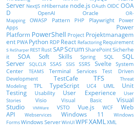
Server
node.js
OOA
nHibernate
OIDC
NextJS
OAuth
D
Oracle
OpenAI
OR-
Pattern
Playwright
OWASP
PHP
Power
Mapping
Power
Apps
PowerShell
Platform
Projektmanagem
Project
ent
Python
React
PWA
RDP
Requirement
Refactoring
Scrum
SAP
Sicherhe
s
Rust
SharePoint
REST
ReSharper
SOA
SQL
Soft Skills
it
SQL
Spring
Server
Svelte
System
SSAS
SSRS
SQLCLR
SSIS
Center
Terminal Services
Test Driven
TEAMS
TFS
TestCafe
Development
Threat
TypeScript
Unit
TPL
UML
UC4
Modeling
Testing
User Experience
Usability
User
Visual
Visio
Visual Basic
Stories
Studio
Vue.js
Web
VSTO
WCF
VMWare
API
Windows 11
Webservices
Windows
XAML
WPF
Windows Server
XML
Forms
WinUI