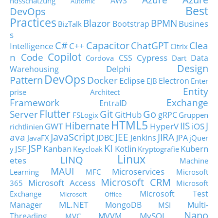
AWS
ndsschätzung
Automic
Best
DevOps
Practices
Blazor
BPMN
Busines
Bootstrap
BizTalk
s
C#
Capacitor
ChatGPT
Clea
Intelligence
C++
Citrix
Copilot
n Code
Cypress
CSS
Data
Cordova
Dart
Design
Delphi
Warehousing
DevOps
Pattern
Docker
Eclipse
Electron
EJB
Enter
Entity
prise Architect
Framework
Exchange
EntraID
Flutter
Git
Go
Server
GitHub
gRPC
FSLogix
Gruppen
HTML5
Hibernate
IIS
J
GWT
HyperV
iOS
richtlinien
JavaScript
ava
JEE
JIRA
JDBC
Jenkins
JPA
JavaFX
jQuer
JSP
KI
JSF
Kanban
Kotlin
Kubern
y
Keycloak
Kryptografie
Linux
LINQ
etes
Machine
MAUI
Microservices
Learning
MFC
Microsoft
Microsoft CRM
Microsoft Access
365
Microsoft
Microsoft Test
Exchange
Microsoft Office
ML.NET
Manager
MongoDB
Multi-
MSI
Nano
MySQL
Threading
MVVM
MVC