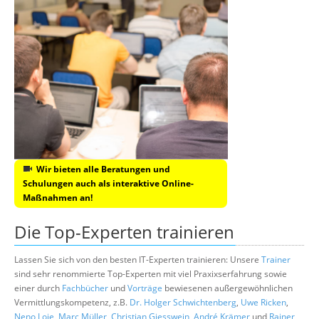
Wir bieten alle Beratungen und
Schulungen auch als interaktive Online-
Maßnahmen an!
Die Top-Experten trainieren
Lassen Sie sich von den besten IT-Experten trainieren: Unsere
Trainer
sind sehr renommierte Top-Experten mit viel Praxixserfahrung sowie
einer durch
Fachbücher
und
Vorträge
bewiesenen außergewöhnlichen
Vermittlungskompetenz, z.B.
Dr. Holger Schwichtenberg
,
Uwe Ricken
,
Neno Loje
,
Marc Müller
,
Christian Giesswein
,
André Krämer
und
Rainer