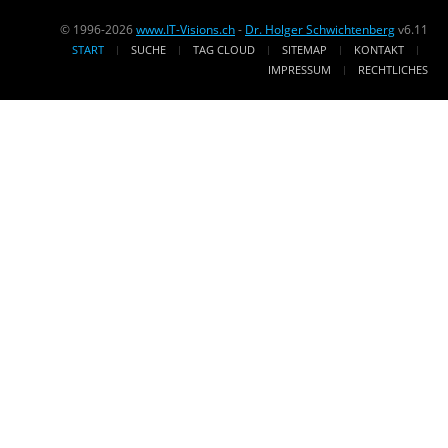
© 1996-2026
www.IT-Visions.ch
-
Dr. Holger Schwichtenberg
v6.11
START
SUCHE
TAG CLOUD
SITEMAP
KONTAKT
IMPRESSUM
RECHTLICHES