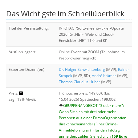
Über uns
Das Wichtigste im Schnellüberblick
Suche
Titel der Veranstaltung:
INFOTAG "Softwareentwickler-Update
2026 für .NET-, Web- und Cloud-
Entwickler: .NET 11.0 und KI"
Ausführungsart:
Online-Event mit ZOOM (Teilnahme im
Webbrowser möglich)
Experten-Dozent(en):
Dr. Holger Schwichtenberg
(MVP),
Rainer
Stropek
(MVP, RD),
André Krämer
(MVP),
Thomas Claudius Huber
(MVP)
Preis:
Frühbucherpreis: 149,00€ (bis
zzgl. 19% MwSt.
15.04.2026) Spätbucher: 199,00€
GRUPPENANGEBOT "3 oder mehr":
Wenn Sie sich mit drei oder mehr
Personen aus einer Firma/Organisation
direkt nacheinander (!) per Online-
Anmeldeformular (!) für den Infotag
anmelden, zahlen Sie lediglich
159 Euro