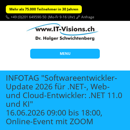
Mehr als 75.000 Teilnehmer in 30 Jahren
+49 (0)201 649590-50
(Mo-Fr 9-16 Uhr)
Anfrage
MENU
Start
INFOTAG "Softwareentwickler-
Themen
Update 2026 für .NET-, Web-
und Cloud-Entwickler: .NET 11.0
Beratung
und KI"
Individuelle Schulungen
16.06.2026 09:00 bis 18:00,
Offene Seminare
Online-Event mit ZOOM
Wissen