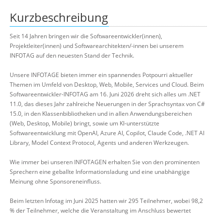
Kurzbeschreibung
Seit 14 Jahren bringen wir die Softwareentwickler(innen),
Projektleiter(innen) und Softwarearchitekten/-innen bei unserem
INFOTAG auf den neuesten Stand der Technik.
Unsere INFOTAGE bieten immer ein spannendes Potpourri aktueller
Themen im Umfeld von Desktop, Web, Mobile, Services und Cloud. Beim
Softwareentwickler-INFOTAG am 16. Juni 2026 dreht sich alles um .NET
11.0, das dieses Jahr zahlreiche Neuerungen in der Sprachsyntax von C#
15.0, in den Klassenbibliotheken und in allen Anwendungsbereichen
(Web, Desktop, Mobile) bringt, sowie um KI-unterstützte
Softwareentwicklung mit OpenAI, Azure AI, Copilot, Claude Code, .NET AI
Library, Model Context Protocol, Agents und anderen Werkzeugen.
Wie immer bei unseren INFOTAGEN erhalten Sie von den prominenten
Sprechern eine geballte Informationsladung und eine unabhängige
Meinung ohne Sponsoreneinfluss.
Beim letzten Infotag im Juni 2025 hatten wir 295 Teilnehmer, wobei 98,2
% der Teilnehmer, welche die Veranstaltung im Anschluss bewertet